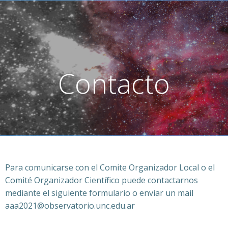
Skip
to
content
Contacto
Para comunicarse con el Comite Organizador Local o el
Comité Organizador Científico puede contactarnos
mediante el siguiente formulario o enviar un mail
aaa2021@observatorio.unc.edu.ar