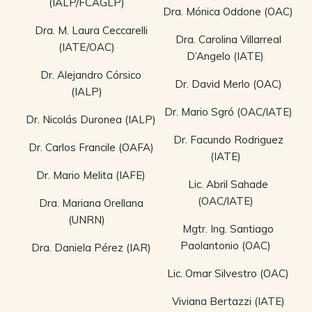
(IALP/FCAGLP)
Dra. Mónica Oddone (OAC)
Dra. M. Laura Ceccarelli
Dra. Carolina Villarreal
(IATE/OAC)
D’Angelo (IATE)
Dr. Alejandro Córsico
Dr. David Merlo (OAC)
(IALP)
Dr. Mario Sgró (OAC/IATE)
Dr. Nicolás Duronea (IALP)
Dr. Facundo Rodriguez
Dr. Carlos Francile (OAFA)
(IATE)
Dr. Mario Melita (IAFE)
Lic. Abril Sahade
(OAC/IATE)
Dra. Mariana Orellana
(UNRN)
Mgtr. Ing. Santiago
Paolantonio (OAC)
Dra. Daniela Pérez (IAR)
Lic. Omar Silvestro (OAC)
Viviana Bertazzi (IATE)